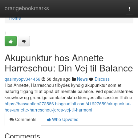
Home
orangebookmarks
Togg
navi
Home
1
Akupunktur hos Annette
Harreschou: Din Vej til Balance
qasimyopv344456
58 days ago
News
Discuss
Hos Annette, Harreschou tilbydes kyndig akupunktur som et
naturlig tilgang til at opnå dit mentale balance. Ved specialisternes
knowhow og grundige samtaler skræddersyes alle session til dine
https://hassanfieb272586.blogcudinti.com/41627659/akupunktur-
hos-annette-harreschou-jeres-vej-til-harmoni
Comments
Who Upvoted
Comments