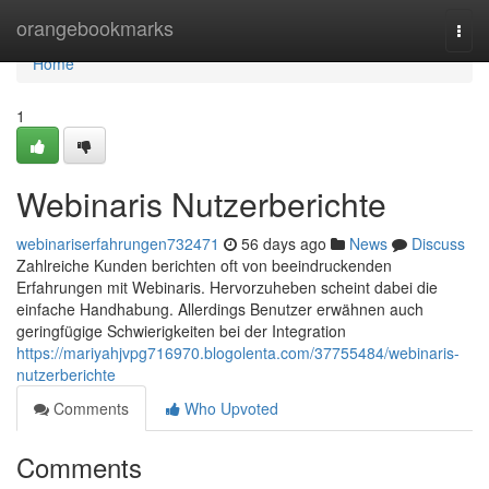
Home
orangebookmarks
Togg
navi
Home
1
Webinaris Nutzerberichte
webinariserfahrungen732471
56 days ago
News
Discuss
Zahlreiche Kunden berichten oft von beeindruckenden
Erfahrungen mit Webinaris. Hervorzuheben scheint dabei die
einfache Handhabung. Allerdings Benutzer erwähnen auch
geringfügige Schwierigkeiten bei der Integration
https://mariyahjvpg716970.blogolenta.com/37755484/webinaris-
nutzerberichte
Comments
Who Upvoted
Comments