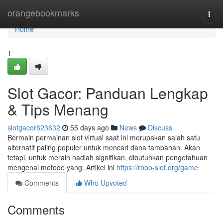
Home
orangebookmarks
Togg
navi
Home
1
Slot Gacor: Panduan Lengkap
& Tips Menang
slotgacor623632
55 days ago
News
Discuss
Bermain permainan slot virtual saat ini merupakan salah satu
alternatif paling populer untuk mencari dana tambahan. Akan
tetapi, untuk meraih hadiah signifikan, dibutuhkan pengetahuan
mengenai metode yang. Artikel ini
https://robo-slot.org/game
Comments
Who Upvoted
Comments