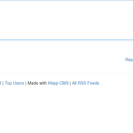
Rep
d
|
Top Users
| Made with
Kliqqi CMS
|
All RSS Feeds