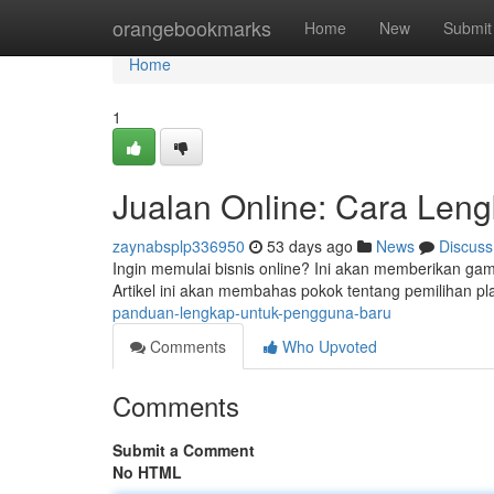
Home
orangebookmarks
Home
New
Submit
Home
1
Jualan Online: Cara Len
zaynabsplp336950
53 days ago
News
Discuss
Ingin memulai bisnis online? Ini akan memberikan gamb
Artikel ini akan membahas pokok tentang pemilihan pl
panduan-lengkap-untuk-pengguna-baru
Comments
Who Upvoted
Comments
Submit a Comment
No HTML