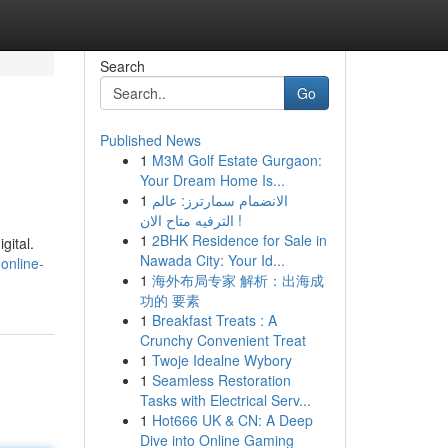
Search
Go
Published News
1
M3M Golf Estate Gurgaon:
Your Dream Home Is...
1
الانضمام سمارترز: عالم
الترفيه متاح الان !
1
2BHK Residence for Sale in
gital.
Nawada City: Your Id...
online-
1
海外布局专家 解析：出海成
功的 要素
1
Breakfast Treats : A
Crunchy Convenient Treat
1
Twoje Idealne Wybory
1
Seamless Restoration
Tasks with Electrical Serv...
1
Hot666 UK & CN: A Deep
Dive into Online Gaming