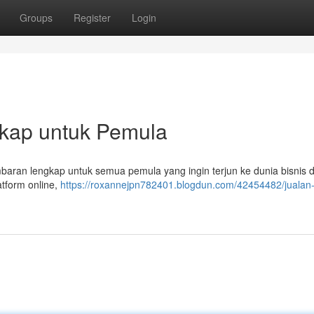
Groups
Register
Login
gkap untuk Pemula
aran lengkap untuk semua pemula yang ingin terjun ke dunia bisnis di
atform online,
https://roxannejpn782401.blogdun.com/42454482/jualan-