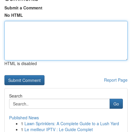
Submit a Comment
No HTML
HTML is disabled
Report Page
Search
Go
Published News
1
Lawn Sprinklers: A Complete Guide to a Lush Yard
1
Le meilleur IPTV : Le Guide Complet