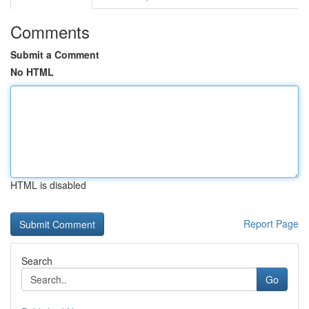
Comments
Submit a Comment
No HTML
HTML is disabled
Report Page
Search
Go