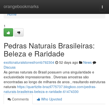
Home
orangebookmarks
Togg
navi
Home
1
Pedras Naturais Brasileiras:
Beleza e Raridade
exoticnaturalstonesfromb792304
52 days ago
News
Discuss
As gemas naturais do Brasil possuem uma singularidade e
exclusividade impressionantes . Diversas amostras são
encontradas ao longo de milhares de anos , resultando estruturas
naturais
https://quartizite-brazil775737.blogkoo.com/pedras-
naturais-brasileiras-beleza-e-raridade-61474330
Comments
Who Upvoted