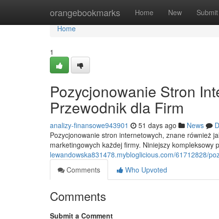
Home
orangebookmarks
Home
New
Submit
Home
1
Pozycjonowanie Stron In
Przewodnik dla Firm
analizy-finansowe943901
51 days ago
News
D
Pozycjonowanie stron internetowych, znane również 
marketingowych każdej firmy. Niniejszy kompleksowy
lewandowska831478.mybloglicious.com/61712828/pozy
Comments
Who Upvoted
Comments
Submit a Comment