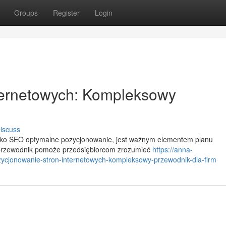
Groups
Register
Login
ternetowych: Kompleksowy
iscuss
jako SEO optymalne pozycjonowanie, jest ważnym elementem planu
 przewodnik pomoże przedsiębiorcom zrozumieć
https://anna-
cjonowanie-stron-internetowych-kompleksowy-przewodnik-dla-firm