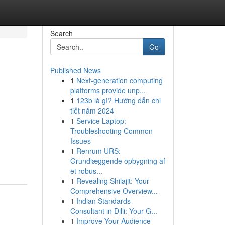
Search
Go
Published News
1
Next-generation computing
platforms provide unp...
1
123b là gì? Hướng dẫn chi
tiết năm 2024
1
Service Laptop:
Troubleshooting Common
Issues
1
Renrum URS:
Grundlæggende opbygning af
et robus...
1
Revealing Shilajit: Your
Comprehensive Overview...
1
Indian Standards
Consultant in Dilli: Your G...
1
Improve Your Audience