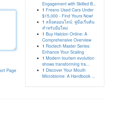
Engagement with Skilled B...
1
Fresno Used Cars Under
$15,000 - Find Yours Now!
1
สล็อตออนไลน์: คู่มือเริ่มต้น
สำหรับมือใหม่
1
Buy Halcion Online: A
Comprehensive Overview
1
Roctech Master Series:
Enhance Your Scaling
1
Modern tourism evolution
shows transforming tra...
1
Discover Your Mouth
ort Page
Microbiome: A Handbook ...