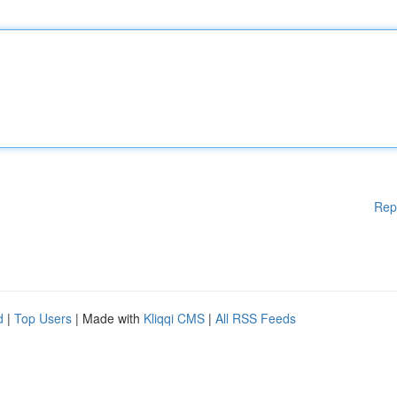
Rep
d
|
Top Users
| Made with
Kliqqi CMS
|
All RSS Feeds