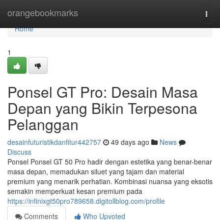
Home
orangebookmarks
Togg
navi
Home
1
Ponsel GT Pro: Desain Masa
Depan yang Bikin Terpesona
Pelanggan
desainfuturistikdanfitur442757
49 days ago
News
Discuss
Ponsel Ponsel GT 50 Pro hadir dengan estetika yang benar-benar
masa depan, memadukan siluet yang tajam dan material
premium yang menarik perhatian. Kombinasi nuansa yang eksotis
semakin memperkuat kesan premium pada
https://infinixgt50pro789658.digitollblog.com/profile
Comments
Who Upvoted