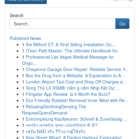
Search
Go
Published News
1
the Milford CT: A Vinyl Siding Installation Gu...
1
{Teen Patti Master: The Ultimate Handbook for...
1
Professional Las Vegas Medical Massage for
Ongo...
1
Cheyenne Garage Door Repair: Reliable Service Y...
1
Buy the Drug from a Website: A Explanation to A...
1
London Airport Taxi Cost and Drop Off Charges a...
1
Song Thủ Lô XSMB: nắm g nắm Nhịp Kết Dự ...
1
Flingster App Review: Is it Worth the Buzz?
1
Eco Friendly Rubbish Removal Inner West with Re...
1
RefusingDecliningDenying The
RequestQueryDemand
1
Entrümpelung Kaufbeuren: Schnell & Zuverlässig ...
1
অনলাইন কেনাকাটার প্রধান ওয়েবসাইটগুলো কী কী?
1
เซรั่ม NAD จริง รีวิวจากผู้ใช้จริง
1
King Street Wharf: A Darling Harbour Exploration