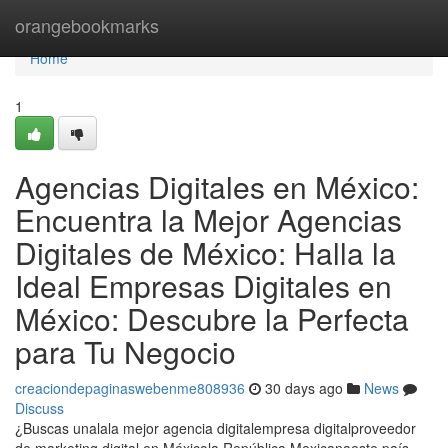
Home
orangebookmarks
Home
1
Agencias Digitales en México:
Encuentra la Mejor Agencias
Digitales de México: Halla la
Ideal Empresas Digitales en
México: Descubre la Perfecta
para Tu Negocio
creaciondepaginaswebenme808936
30 days ago
News
Discuss
¿Buscas unalala mejor agencia digitalempresa digitalproveedor