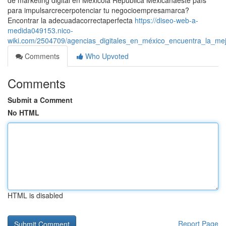
de marketing digital en Méxicola República Mexicanaeste país
para impulsarcrecerpotenciar tu negocioempresamarca?
Encontrar la adecuadacorrectaperfecta
https://diseo-web-a-
medida049153.nico-
wiki.com/2504709/agencias_digitales_en_méxico_encuentra_la_mej
Comments
Who Upvoted
Comments
Submit a Comment
No HTML
HTML is disabled
Report Page