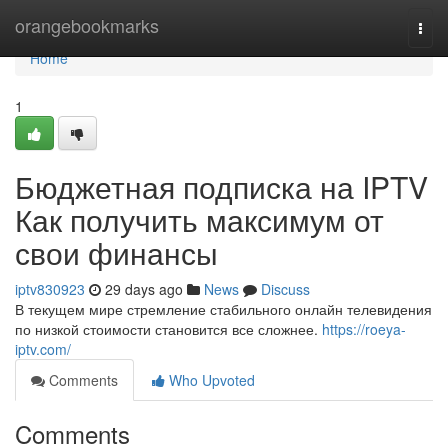
Home
orangebookmarks
Togg
navi
Home
1
Бюджетная подписка на IPTV
Как получить максимум от
свои финансы
iptv830923
29 days ago
News
Discuss
В текущем мире стремление стабильного онлайн телевидения
по низкой стоимости становится все сложнее.
https://roeya-
iptv.com/
Comments
Who Upvoted
Comments