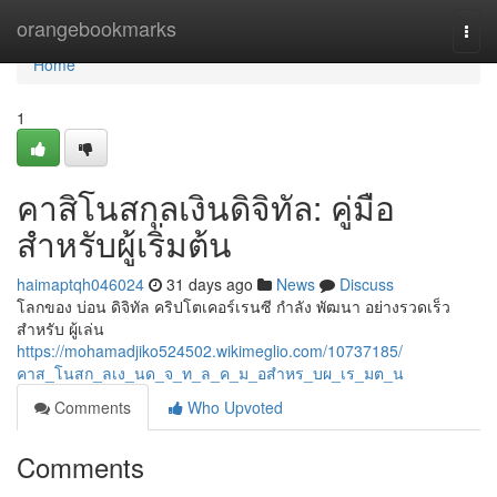
Home
orangebookmarks
Togg
navi
Home
1
คาสิโนสกุลเงินดิจิทัล: คู่มือ
สำหรับผู้เริ่มต้น
haimaptqh046024
31 days ago
News
Discuss
โลกของ บ่อน ดิจิทัล คริปโตเคอร์เรนซี กำลัง พัฒนา อย่างรวดเร็ว
สำหรับ ผู้เล่น
https://mohamadjiko524502.wikimeglio.com/10737185/
คาส_โนสก_ลเง_นด_จ_ท_ล_ค_ม_อสำหร_บผ_เร_มต_น
Comments
Who Upvoted
Comments