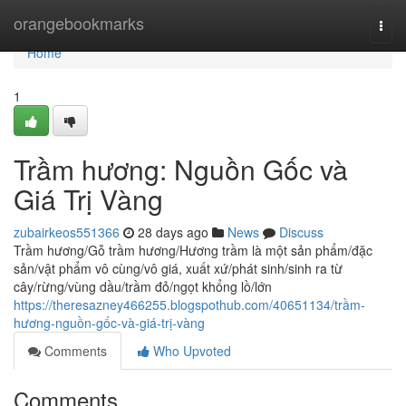
Home
orangebookmarks
Togg
navi
Home
1
Trầm hương: Nguồn Gốc và
Giá Trị Vàng
zubairkeos551366
28 days ago
News
Discuss
Trầm hương/Gỗ trầm hương/Hương trầm là một sản phẩm/đặc
sản/vật phẩm vô cùng/vô giá, xuất xứ/phát sinh/sinh ra từ
cây/rừng/vùng dầu/trầm đỏ/ngọt khổng lồ/lớn
https://theresazney466255.blogspothub.com/40651134/trầm-
hương-nguồn-gốc-và-giá-trị-vàng
Comments
Who Upvoted
Comments