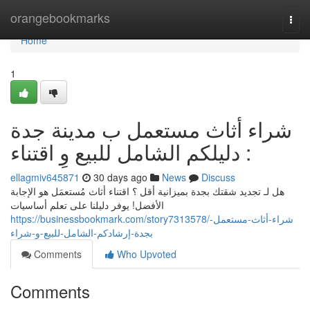
Home
orangebookmarks
Togg
navi
Home
1
شراء أثاث مستعمل ب مدينة جدة
: دليلكم الشامل للبيع وِ اقتناء
ellagmiv645871
30 days ago
News
Discuss
هل لـ تجديد شقتك بجدة بميزانية أقل ؟ اقتناء أثاث مُستعمَل هو الإجابة
الأفضل! يوفر دليلنا على تعلم أساسيات
https://businessbookmark.com/story7313578/شراء-أثاث-مستعمل-
بجدة-إرشادكم-الشامل-للبيع-و-شراء
Comments
Who Upvoted
Comments